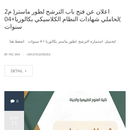
اعلان عن فتح باب الترشح لطور ماستر( م2
)لحاملي شهادات النظام الكلاسيكي بكالوريا+04
سنوات
لتحميل استمارة الترشح لطور ماستر بكالوريا + 4 سنوات اضغط هنا
|
BY FAC SNV
UNCATEGORIZED
DETAIL
0
JUIN
11