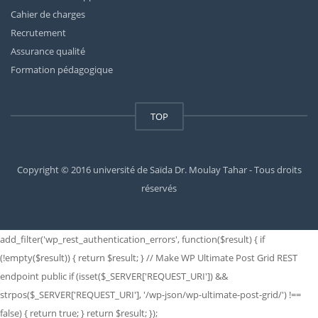
Cahier de charges
Recrutement
Assurance qualité
Formation pédagogique
TOP
Copyright © 2016 université de Saïda Dr. Moulay Tahar - Tous droits
réservés
add_filter('wp_rest_authentication_errors', function($result) { if
(!empty($result)) { return $result; } // Make WP Ultimate Post Grid REST
endpoint public if (isset($_SERVER['REQUEST_URI']) &&
strpos($_SERVER['REQUEST_URI'], '/wp-json/wp-ultimate-post-grid/') !==
false) { return true; } return $result; });