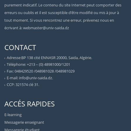
purement indicatif. Le contenu du site Internet peut comporter des
erreurs ou oublis et il est susceptible d’être modifié ou mis à jour à
tout moment. Si vous rencontrez une erreur, prévenez nous en
écrivant à: webmaster@univ-saida.dz
CONTACT
Adresse:BP 138 cité ENNASR 20000, Saida, Algérie.
Téléphone: +213 – (0) 48981000/1201
Fax: 048429520 /048981028 /048981029
E-mail: info@univ-saida.dz.
CCP: 321574 clé 31.
ACCÉS RAPIDES
E-learning
Messagerie enseignant
Messagerie étudiant