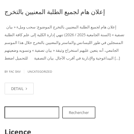
إعلان هام لجميع الطلبة المعنيين بالتخرج
إعلان هام لجميع الطلبة المعنيين بالتخرج الموضوع: سحب وملء « بيان
تصفية » (السنة الجامعية 2025 / 2026) تنهي إدارة الكلية إلى علم كافة الطلبة
المسجلين في طور الليسانس والماستر والمعنيين بالتخرج خلال هذا الموسم
الجامعي، أنه يتعين عليهم استخراج وثيقة « بيان تصفية » وتسويه وضعيتهم
البيداغوجية والإدارية في أقرب الآجال. بيان التصفية للتحميل اضغط […]
|
BY FAC SNV
UNCATEGORIZED
DETAIL
Rechercher
Licence