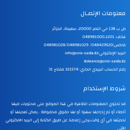
معلومات الإتصـال
ص ب 138 حي النصر 20000، سعيدة، الجزائر
هاتف: 048981000,1201
فاكس:048429520/ 048981028/048981029
البريد الإلكتروني:info@univ-saida.dz
doleance@univ-saida.dz
رقم الحساب البريدي الجاري: 321574 مفتاح 31
شروط الإستخدام
قد تحتوي المعلومات الظاهرة في هذا الموقع على محتويات فيها
أخطاء أو تم إدراجها سهوا أو لها حقوق محفوظة . يمكن تعديلها أو
تحديثها في أي وقت،يرجى إعلامنا عن طريق الكتابة إلى البريد الالكتروني
الآتي