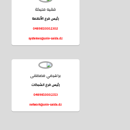
فقيه مليكة
رئيس فرع الأنظمة
048981000,1302
systemes@univ-saida.dz
twork@univ-saida.dz
براهيمي مصطفى
رئيس فرع الشبكات
048981000,1313
network@univ-saida.dz