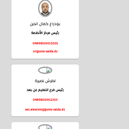
بودراع كمال الدين
رئيس مركز اﻷنظمة
048981000/1001
cri@univ-saida.dz
لطرش نصيرة
rning@univ-saida.dz
temes@univ-saida.dz
رئيس فرع التعليم عن بعد
048981000,1303
sec.elearning@univ-saida.dz