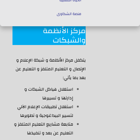
الحياة الطلابية
منصة الشكاوى
مركز الأنظمة
ولاية سعيدة
كلمة مدير الجامعة
النظام الداخلي للجامعة
النشاطات الثقافية والرياضية
ميثاق الآداب و الأخلاقيات الجامعية
الحياة الثقافية والرياضية
مجلس الإدارة
الأمانة العامة
مركز السمعي البصري
المجلس العلمي
ديوان مدير الجامعة
نيابات مديرية الجامعة
الخدمات الجامعية
مركز الأنظمة والشبكات
توجيه الطلبة
خدمات جامعية
النوادي العلمية
قناة الجامعة
الحياة الجمعوية
والشبكات
يتكفل مركز الأنظمة و شبكة الإعلام و
الإتصال و التعليم المتلفز و التعليم عن
بعد بما يأتي:
استغلال هياكل الشبكات و
إدارتها و تسييرها
استغلال تطبيقات الإعلام الآلي
لتسيير البيداغوجية و تطويرها
متابعة مشاريع التعليم المتلفز و
التعليم عن بعد و تنفيذها