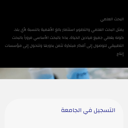
البحث العلمي
يمثل البحث العلمي والتطوير استثمار بالغ الأهمية بالنسبة لأي بلد،
كونه يغطي جميع ميادين الحياة، بدءا بالبحث الأساسي مروراً بالبحث
التطبيقي للوصول إلى أفكار مبتكرة تثمن بدورها وتتحول إلى مؤسسات
إنتاج
التسجيل في الجامعة