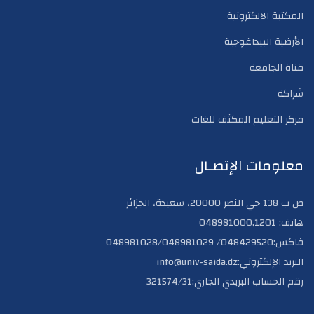
المكتبة الالكترونية
الأرضية البيداغوجية
قناة الجامعة
شراكة
مركز التعليم المكثف للغات
معلومات الإتصـال
ص ب 138 حي النصر 20000، سعيدة، الجزائر
هاتف: 048981000,1201
فاكس:048429520/ 048981028/048981029
البريد الإلكتروني:info@univ-saida.dz
رقم الحساب البريدي الجاري:321574/31