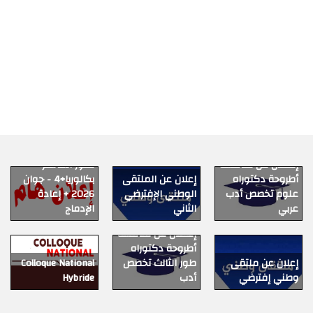
التكوين
التظاهرات
العلمية
إعلان عن الترشح
إعــلان عن مناقشة
لطور الماستر
الخدمات
أطروحة دكتوراه
إعلان عن الملتقى
بكالوريا+4 - جوان
الرقمية
علوم تخصص أدب
الوطني الإفترضي
2026 + إعادة
عربي
الثاني
الإدماج
إعــلان عن مناقشة
استعمال
أطروحة دكتوراه
الزمن
إعلان عن ملتقى
طور الثالث تخصص
Colloque National
وطني إفترضي
أدب
Hybride