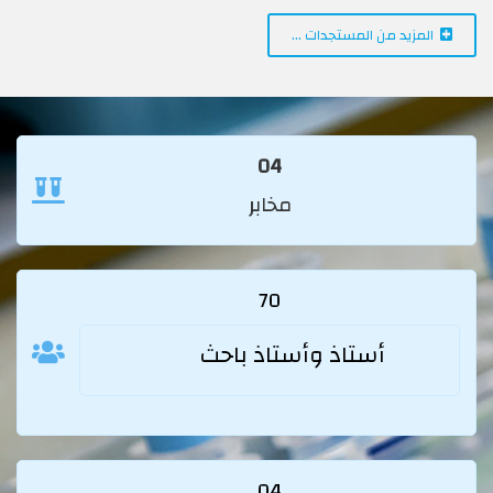
المزيد من المستجدات …
04
مخابر
70
أستاذ وأستاذ باحث
04