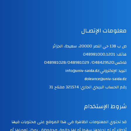
معلومات الإتصـال
ص ب 138 حي النصر 20000، سعيدة، الجزائر
هاتف: 048981000,1201
فاكس:048429520/ 048981028/048981029
البريد الإلكتروني:info@univ-saida.dz
doleance@univ-saida.dz
رقم الحساب البريدي الجاري: 321574 مفتاح 31
شروط الإستخدام
قد تحتوي المعلومات الظاهرة في هذا الموقع على محتويات فيها
أخطاء أو تم إدراجها سهوا أو لها حقوق محفوظة . يمكن تعديلها أو