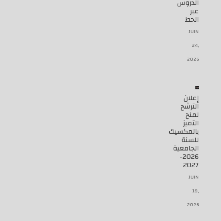
الدروس
عبر
الخط
JUIN
24,
2026
إعلان
الترشح
لمنح
التميز
بالمكسيك
للسنة
الجامعية
2026-
2027
JUIN
18,
2026