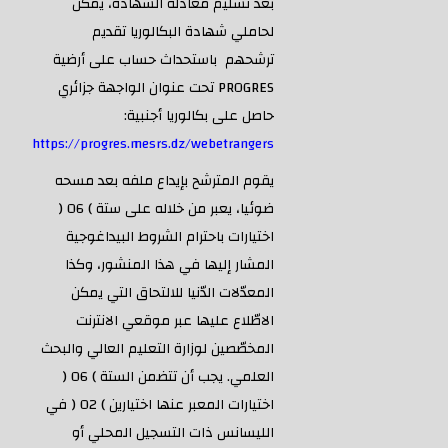
بعد تسليم معادلة الشهادة، يمكن
لحاملي شهادة البكالوريا تقديم
ترشحهم باستحداث حساب على أرضية
PROGRES تحت عنوان الواجهة جزائري
حاصل على بكالوريا أجنبية:
https://progres.mesrs.dz/webetrangers
يقوم المترشح بإيداع ملفه بعد مسحه
ضوئيا، يعبر من خلاله على ستة ) 06 (
اختيارات باحترام الشروط البيداغوجية
المشار إليها في هذا المنشور، وكذا
المعدّلات الدّنيا للالتحاق التي يمكن
الاطّلاع عليها عبر موقعي الانترنت
المخصّصين لوزارة التعليم العالي والبحث
العلمي. يجب أن تتضمن الستة ) 06 (
اختيارات المعبر عنها اختيارين ) 02 ( في
الليسانس ذات التسجيل المحلي أو