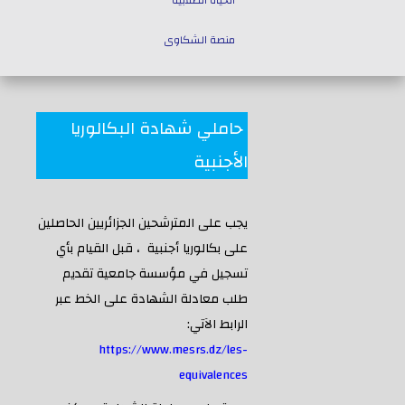
الحياة الطلابية
منصة الشكاوى
كلمة مدير الجامعة
النظام الداخلي للجامعة
النشاطات الثقافية والرياضية
ميثاق الآداب و الأخلاقيات الجامعية
الحياة الثقافية والرياضية
مجلس الإدارة
مركز السمعي البصري
المجلس العلمي
ديوان مدير الجامعة
نيابات مديرية الجامعة
الخدمات الجامعية
مركز الأنظمة والشبكات
خدمات جامعية
النوادي العلمية
الحياة الجمعوية
حاملي شهادة البكالوريا
الأجنبية
يجب على المترشحين الجزائريين الحاصلين
على بكالوريا أجنبية ، قبل القيام بأي
تسجيل في مؤسسة جامعية تقديم
طلب معادلة الشهادة على الخط عبر
الرابط الآتي:
https://www.mesrs.dz/les-
equivalences