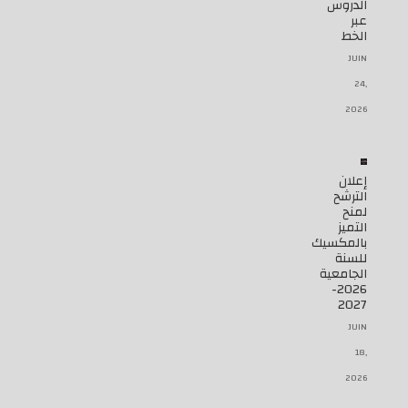
الدروس
عبر
الخط
JUIN
24,
2026
إعلان
الترشح
لمنح
التميز
بالمكسيك
للسنة
الجامعية
2026-
2027
JUIN
18,
2026