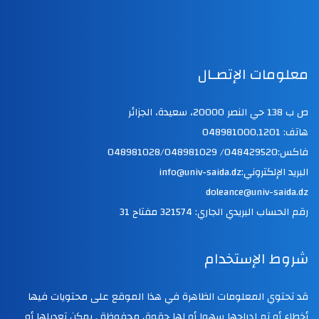
معلومات الإتصـال
ص ب 138 حي النصر 20000، سعيدة، الجزائر
هاتف: 048981000,1201
فاكس:048429520/ 048981028/048981029
البريد الإلكتروني:info@univ-saida.dz
doleance@univ-saida.dz
رقم الحساب البريدي الجاري: 321574 مفتاح 31
شروط الإستخدام
قد تحتوي المعلومات الظاهرة في هذا الموقع على محتويات فيها
أخطاء أو تم إدراجها سهوا أو لها حقوق محفوظة . يمكن تعديلها أو