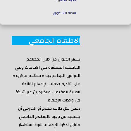
الحياة الطلابية
منصة الشكاوى
ولاية سعيدة
كلمة مدير الجامعة
النظام الداخلي للجامعة
النشاطات الثقافية والرياضية
ميثاق الآداب و الأخلاقيات الجامعية
الحياة الثقافية والرياضية
مجلس الإدارة
الأمانة العامة
مركز السمعي البصري
المجلس العلمي
ديوان مدير الجامعة
نيابات مديرية الجامعة
الخدمات الجامعية
مركز الأنظمة والشبكات
توجيه الطلبة
خدمات جامعية
النوادي العلمية
قناة الجامعة
الحياة الجمعوية
الاطعام الجامعي
يسهر الديوان من خلال المطاعم
الجامعية المنتشرة في الاقامات وفي
المرافق البيداغوجية « مطاعم مركزية »
على تقديم خدمات الإطعام لفائدة
الطلبة المقيمين والخارجيين عبر شبكة
من وحدات الإطعام.
يمكن لكل طالب مقيم أو الخارجي أن
يستفيد من وجبة بالمطعم الجامعي
مقابل تذكرة الإطعام، شرط استظهار