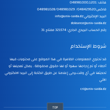
هاتف: 048981000,1201
فاكس:048429520/ 048981028/048981029
البريد الإلكتروني:info@univ-saida.dz
doleance@univ-saida.dz
رقم الحساب البريدي الجاري: 321574 مفتاح 31
شروط الإستخدام
قد تحتوي المعلومات الظاهرة في هذا الموقع على محتويات فيها
أخطاء أو تم إدراجها سهوا أو لها حقوق محفوظة . يمكن تعديلها أو
تحديثها في أي وقت،يرجى إعلامنا عن طريق الكتابة إلى البريد الالكتروني
الآتي
cri@univ-saida.dz
TOP