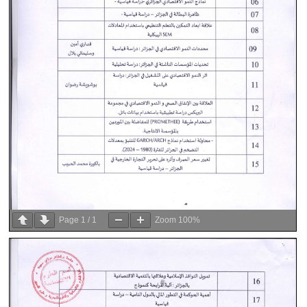
Page
1
/
1
Zoom
100%