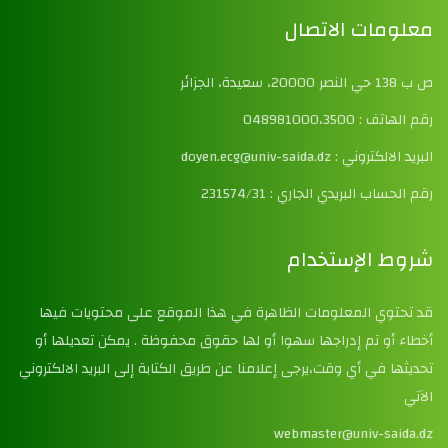
معلومات الاتصال
ص ب 138 حي النصر 20000، سعيدة، الجزائر
رقم الهاتف : 048981000،3500
البريد الالكتروني : doyen.ecg@univ-saida.dz
رقم الحساب البريدي الجاري : 231574/31
شروط الإستخدام
قد تحتوي المعلومات الظاهرة في هذا الموقع على محتويات فيها
أخطاء أو تم إدراجها سهوا أو لها حقوق محفوظة . يمكن تعديلها أو
تحديثها في أي وقت،يرجى إعلامنا عن طريق الكتابة إلى البريد الالكتروني
الآتي
webmaster@univ-saida.dz