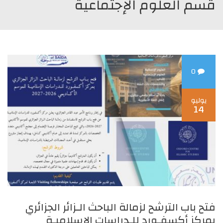
قسم العلوم الإجتماعية
0
يوليو
14
فتح باب الترشح لزمالة الباحث الـزائر الجزائري
بمركز أكسفـورد للـدراسات الإسلاميـة